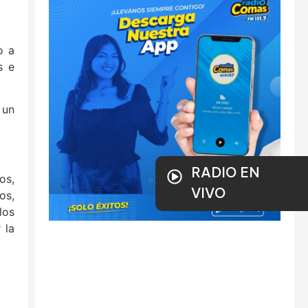
o a
s e
 un
RADIO EN
os,
VIVO
os,
los
 la