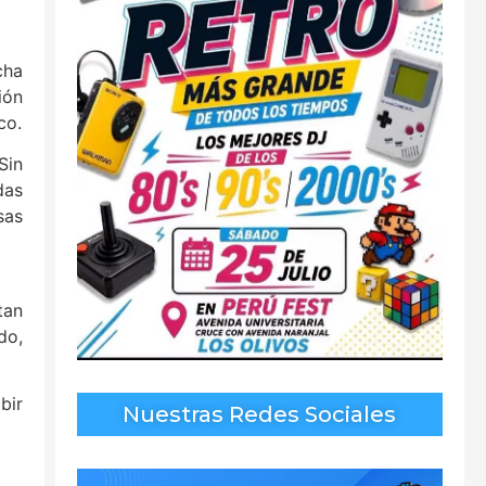
cha
ión
co.
Sin
das
sas
tan
do,
bir
Nuestras Redes Sociales