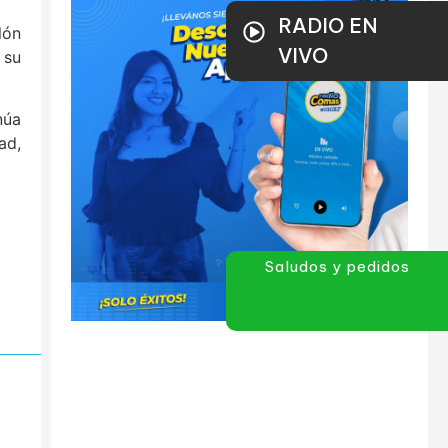
RADIO EN
lón
VIVO
 su
núa
ad,
Saludos y pedidos