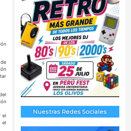
ión
 de
ión
tar
del
ión
Nuestras Redes Sociales
 el
 el