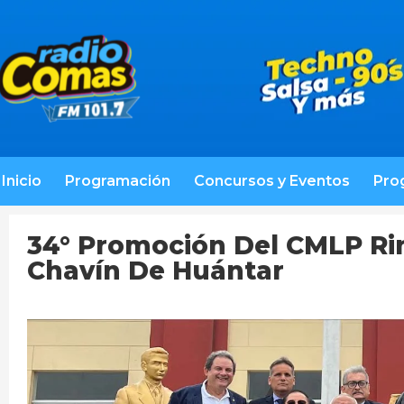
Inicio
Programación
Concursos y Eventos
Pro
34° Promoción Del CMLP Ri
Chavín De Huántar