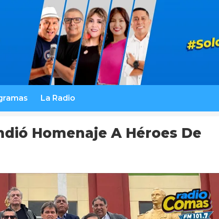
gramas
La Radio
ndió Homenaje A Héroes De