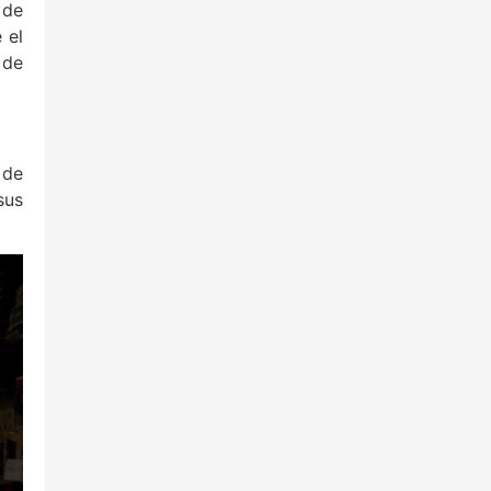
 de
 el
 de
 de
sus