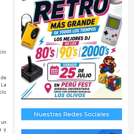
cio
 de
 La
cio
Nuestras Redes Sociales
 un
a y