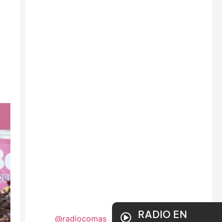
RADIO EN
@radiocomas