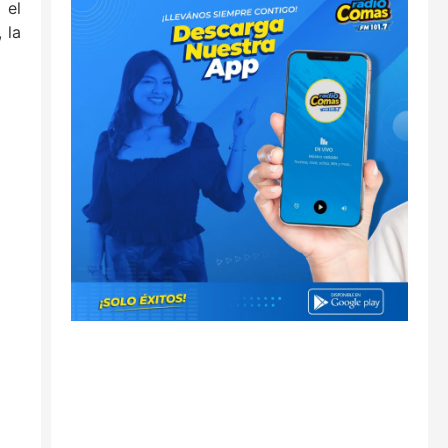
 el
 la