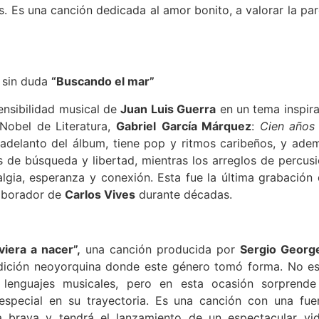
s. Es una canción dedicada al amor bonito, a valorar la par
 sin duda
“Buscando el mar”
ensibilidad musical de
Juan Luis Guerra
en un tema inspir
Nobel de Literatura,
Gabriel
García Márquez
:
Cien años
adelanto del álbum, tiene pop y ritmos caribeños, y ade
os de búsqueda y libertad, mientras los arreglos de percusi
algia, esperanza y conexión. Esta fue la última grabación 
laborador de
Carlos Vives
durante décadas.
viera a nacer”,
una canción producida por
Sergio Georg
dición neoyorquina donde este género tomó forma. No es
lenguajes musicales, pero en esta ocasión sorprende
especial en su trayectoria. Es una canción con una fue
sa brava y tendrá el lanzamiento de un espectacular vi