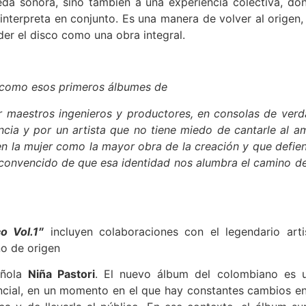
da sonora, sino también a una experiencia colectiva, do
nterpreta en conjunto. Es una manera de volver al origen,
nder el disco como una obra integral.
 como esos primeros álbumes de
r maestros ingenieros y productores, en consolas de verd
cia y por un artista que no tiene miedo de cantarle al a
a en la mujer como la mayor obra de la creación y que defie
, convencido de que esa identidad nos alumbra el camino de
co Vol.1″
incluyen colaboraciones con el legendario arti
no de origen
añola
Niña Pastori
. El nuevo álbum del colombiano es 
ncial, en un momento en el que hay constantes cambios en