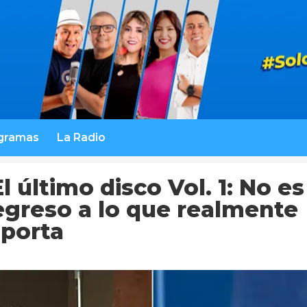
gramas
La Radio
l último disco Vol. 1: No es
egreso a lo que realmente
porta