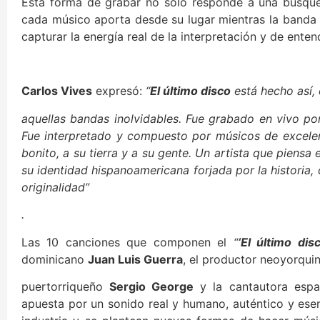
Esta forma de grabar no solo responde a una búsque
cada músico aporta desde su lugar mientras la banda i
capturar la energía real de la interpretación y de ente
Carlos Vives
expresó:
“
El último disco
está hecho así,
aquellas bandas inolvidables. Fue grabado en vivo po
Fue interpretado y compuesto por músicos de excelen
bonito, a su tierra y a su gente. Un artista que piens
su identidad hispanoamericana forjada por la historia
originalidad”
.
Las 10 canciones que componen el
“
‘El último dis
dominicano
Juan Luis Guerra
, el productor neoyorqui
puertorriqueño
Sergio George
y la cantautora esp
apuesta por un sonido real y humano, auténtico y ese