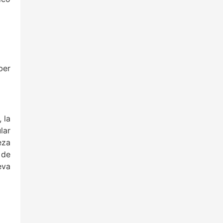
ber
 la
lar
eza
 de
eva