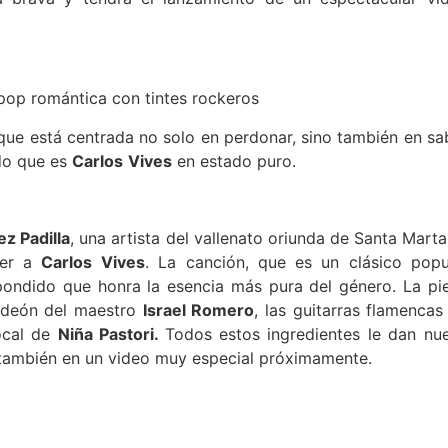
pop romántica con tintes rockeros
ue está centrada no solo en perdonar, sino también en sa
do que es
Carlos
Vives
en estado puro.
ez Padilla
, una artista del vallenato oriunda de Santa Marta,
cer a
Carlos
Vives
. La canción, que es un clásico popu
pondido que honra la esencia más pura del género. La pi
ordeón del maestro
Israel Romero
, las guitarras flamencas
vocal de
Niña Pastori.
Todos estos ingredientes le dan nu
r también en un video muy especial próximamente.