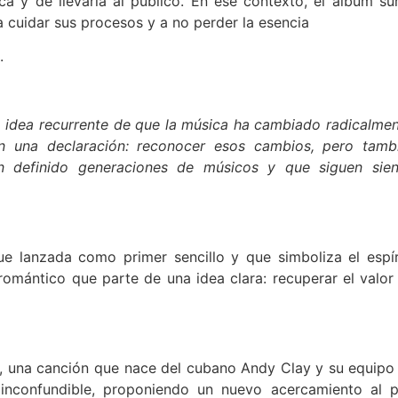
a y de llevarla al público. En ese contexto, el álbum su
 a cuidar sus procesos y a no perder la esencia
.
 idea recurrente de que la música ha cambiado radicalmen
n una declaración: reconocer esos cambios, pero tamb
an definido generaciones de músicos y que siguen sie
ue lanzada como primer sencillo y que simboliza el espír
omántico que parte de una idea clara: recuperar el valor
, una canción que nace del cubano Andy Clay y su equipo
o inconfundible, proponiendo un nuevo acercamiento al 