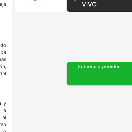
VIVO
eja
ado
 de
más
ón,
Saludos y pedidos
del
e
y
 la
 al
rza
deo