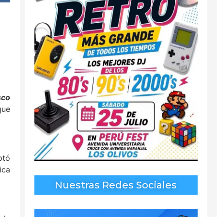
sco
que
ptó
ica
Nuestras Redes Sociales