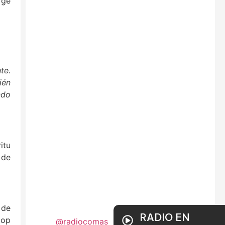
rge
te.
ién
ndo
itu
 de
 de
RADIO EN
pop
@radiocomas