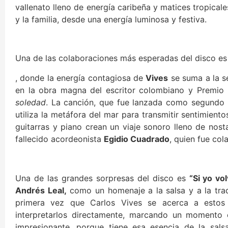
vallenato lleno de energía caribeña y matices tropicale
y la familia, desde una energía luminosa y festiva.
Una de las colaboraciones más esperadas del disco es
, donde la energía contagiosa de
Vives
se suma a la s
en la obra magna del escritor colombiano y Premio 
soledad
. La canción, que fue lanzada como segundo 
utiliza la metáfora del mar para transmitir sentimient
guitarras y piano crean un viaje sonoro lleno de nost
fallecido acordeonista
Egidio Cuadrado
, quien fue co
Una de las grandes sorpresas del disco es
“Si yo vol
Andrés Leal,
como un homenaje a la salsa y a la tra
primera vez que Carlos Vives se acerca a estos 
interpretarlos directamente, marcando un momento 
impresionante, porque tiene esa esencia de la sal