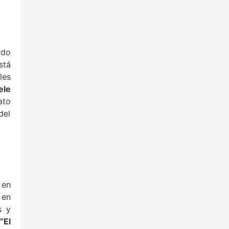
rdo
stá
les
ele
ato
del
 en
 en
s y
“El