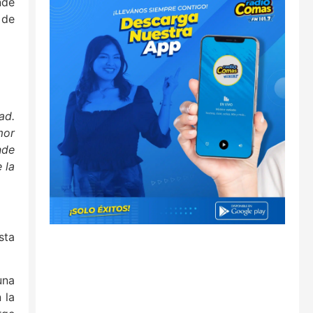
nde
 de
ad.
mor
nde
 la
sta
una
 la