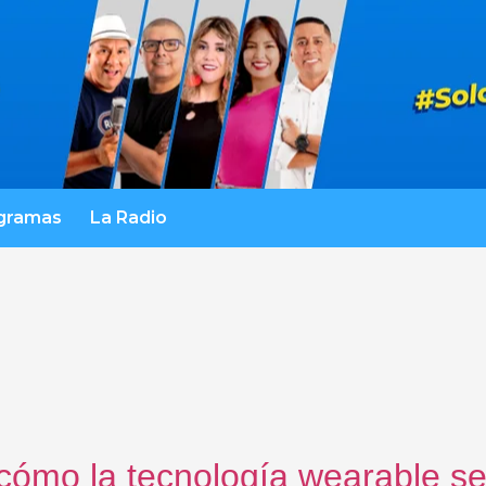
gramas
La Radio
 cómo la tecnología wearable se 