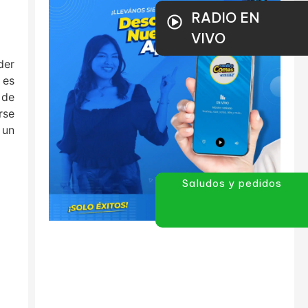
RADIO EN
VIVO
der
 es
 de
rse
 un
Saludos y pedidos