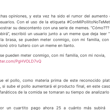
has opiniones, y esta vez ha sido el rumor del aumento 
 usuarios. Con el uso de la etiqueta #ConMiPollitoNoTeMet
demostrar su descontento con una serie de memes. “Cómo???
birá”, escribió un usuario junto a un meme que deja leer 
 la brasa, se pueden meter conmigo, con mi familia, con
cionó otro tuitero con un meme en llanto.
 se pueden meter conmigo, con mi familia, con mi novia,
itter.com/PgHVOLD7vQ
 el pollo, como materia prima de este reconocido plati
si sube el pollo aumentará el producto final, en este caso
s fanáticos de la comida se tomaran su tiempo de analizarlo
r un cuartito pago ahora 25 a cuánto más subirá