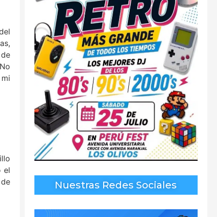
del
as,
 de
“No
 mi
llo
 el
 de
Nuestras Redes Sociales