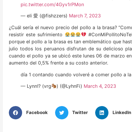
pic.twitter.com/4Gyv1rPMon
— eli 愛 (@fishzzers)
March 7, 2023
¿Cuál sería el nuevo precio del pollo a la brasa? “Como
resistir este sufrimiento
#ConMiPollitoNoTeM
porque el pollo a la brasa es tan emblemático que has
julio todos los peruanos disfrutan de su delicioso p
cuando el pollo ya se ubicó este lunes 06 de marzo en
aumento del 0,5% frente a su costo anterior.
día 1 contando cuando volveré a comer pollo a l
— Lynn!? (vrg
) (@LyhnFi)
March 4, 2023
Facebook
Twitter
LinkedIn