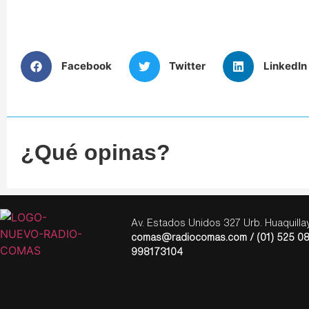
Facebook
Twitter
LinkedIn
¿Qué opinas?
Av. Estados Unidos 327 Urb. Huaquill
comas@radiocomas.com / (01) 525 08
998173104