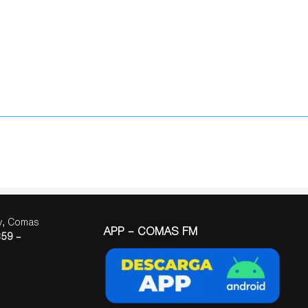
ay, Comas
APP – COMAS FM
59 –