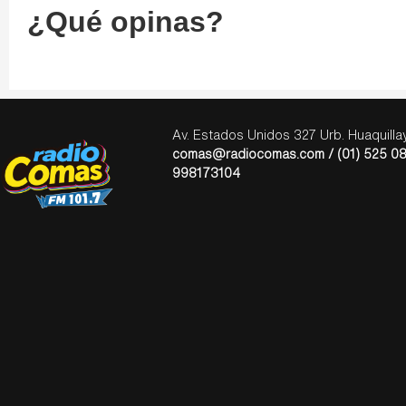
¿Qué opinas?
Av. Estados Unidos 327 Urb. Huaquill
comas@radiocomas.com / (01) 525 08
998173104