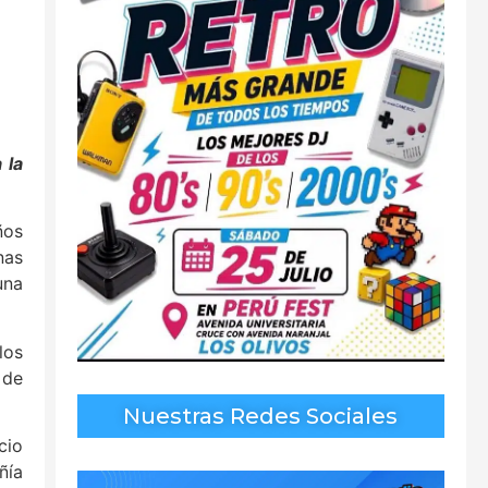
 la
ños
nas
una
los
 de
Nuestras Redes Sociales
cio
ñía