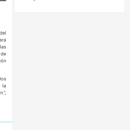
del
ara
las
 de
ión
los
 la
.”,