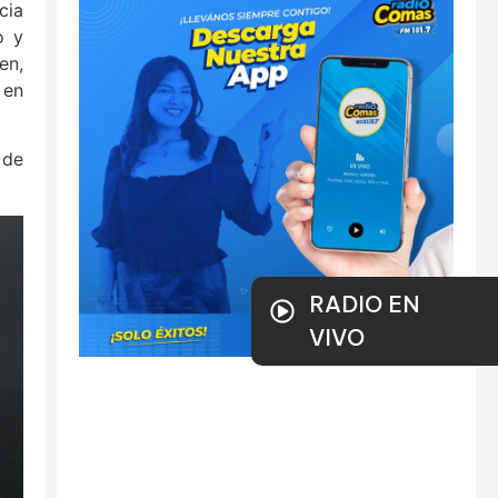
cia
o y
en,
 en
 de
RADIO EN
VIVO