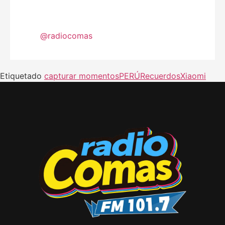
@radiocomas
Etiquetado
capturar momentos
PERÚ
Recuerdos
Xiaomi