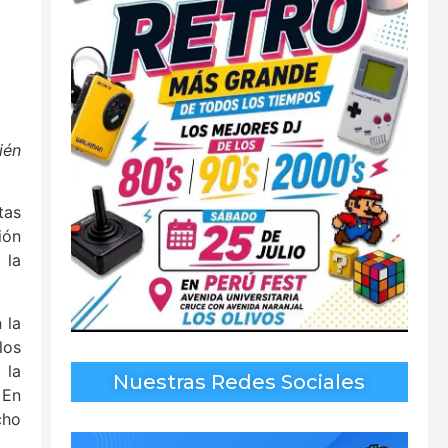
ién
tas
ión
 la
 la
los
 la
Nuestras Redes Sociales
 En
cho