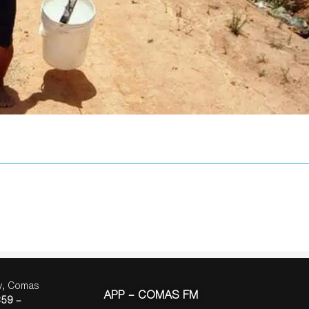
ay, Comas
APP – COMAS FM
59 –