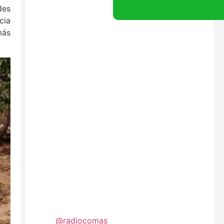
des
cia
más
@radiocomas