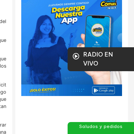
del
que
RADIO EN
que
VIVO
los
cit
sgo
que
tan
rar
Saludos y pedidos
una