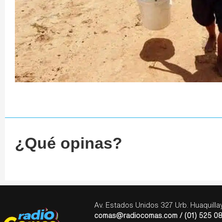
¿Qué opinas?
Av. Estados Unidos 327 Urb. Huaquill
comas@radiocomas.com / (01) 525 08