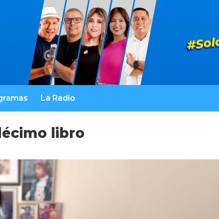
gramas
La Radio
décimo libro