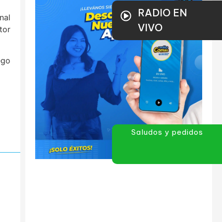
RADIO EN
nal
VIVO
tor
ego
Saludos y pedidos