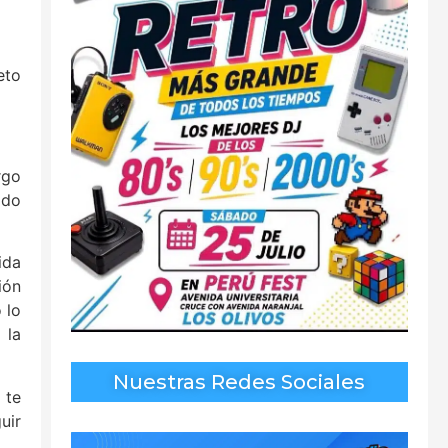
eto
rgo
odo
ida
ión
 lo
 la
Nuestras Redes Sociales
 te
uir