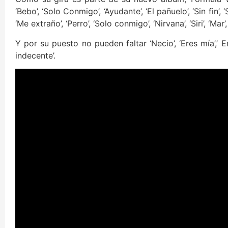
‘Bebo’, ‘Solo Conmigo’, ‘Ayudante’, ‘El pañuelo’, ‘Sin fin’,
‘Me extraño’, ‘Perro’, ‘Solo conmigo’, ‘Nirvana’, ‘Siri’, ‘Mar’
Y por su puesto no pueden faltar ‘Necio’, ‘Eres mía’,’ E
indecente’.