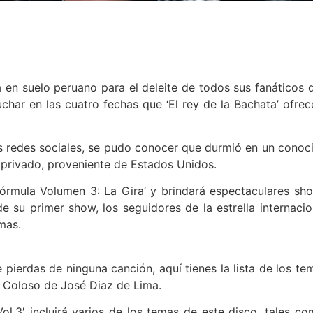
en suelo peruano para el deleite de todos sus fanáticos 
char en las cuatro fechas que ‘El rey de la Bachata’ ofrec
 redes sociales, se pudo conocer que durmió en un conoc
t privado, proveniente de Estados Unidos.
‘Fórmula Volumen 3: La Gira’ y brindará espectaculares sh
de su primer show, los seguidores de la estrella internacio
mas.
pierdas de ninguna canción, aquí tienes la lista de los te
l Coloso de José Diaz de Lima.
l.3′ incluirá varios de los temas de este disco, tales co