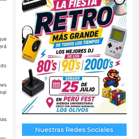
que
erá
ido
ows
nal
mas
Nuestras Redes Sociales
mo;