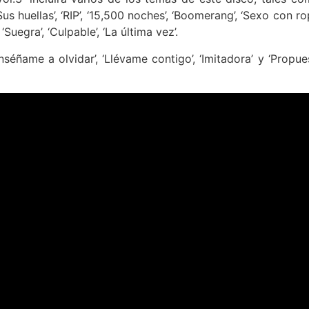
 ‘Sus huellas’, ‘RIP’, ‘15,500 noches’, ‘Boomerang’, ‘Sexo con ro
, ‘Suegra’, ‘Culpable’, ‘La última vez’.
nséñame a olvidar’, ‘Llévame contigo’, ‘Imitadora’ y ‘Propue