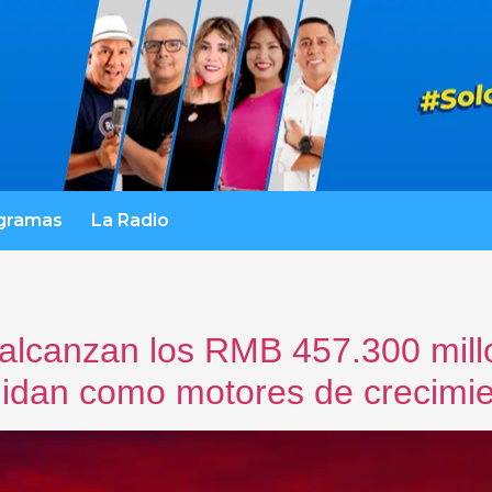
gramas
La Radio
 alcanzan los RMB 457.300 mill
olidan como motores de crecimi