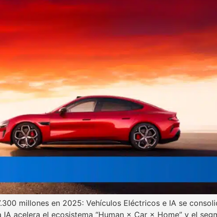
.300 millones en 2025: Vehículos Eléctricos e IA se cons
 IA acelera el ecosistema “Human × Car × Home” y el segm