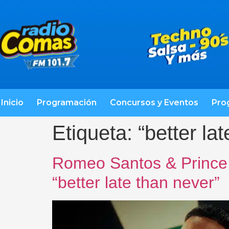
Inicio
Programación
Concursos y Eventos
Pro
Etiqueta:
“better la
Romeo Santos & Prince 
“better late than never”