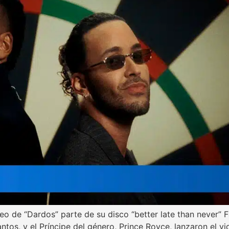
o de “Dardos” parte de su disco “better late than never” 
os, y el Príncipe del género, Prince Royce, lanzaron el vi