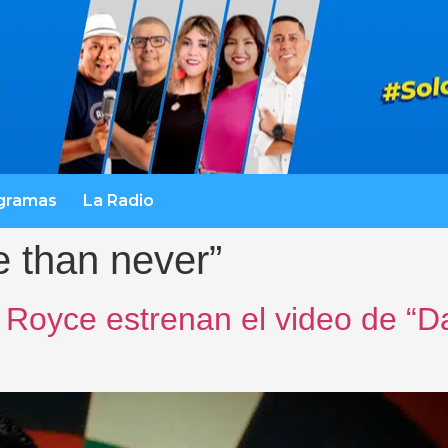
gramas
La Radio
te than never”
Royce estrenan el video de “Da