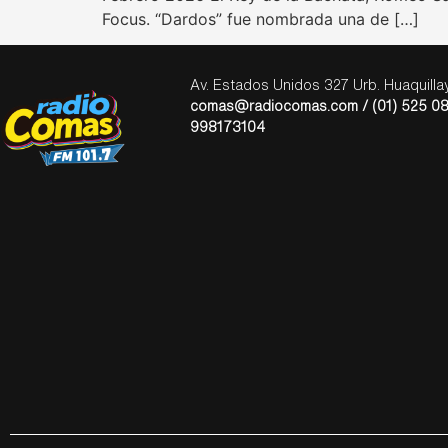
Focus. “Dardos” fue nombrada una de […]
Av. Estados Unidos 327 Urb. Huaquill
comas@radiocomas.com / (01) 525 08
998173104