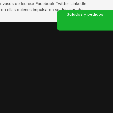
 vasos de leche.» Facebook Twitter LinkedIn
on ellas quienes impulsaron su decisión de
Saludos y pedidos