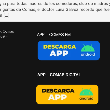
gna para todas madres de los comedores, club de madres y
rigentas de Comas, el doctor Luna Gálvez recordó que fuer
l […]
ay, Comas
APP – COMAS FM
59 –
APP – COMAS DIGITAL