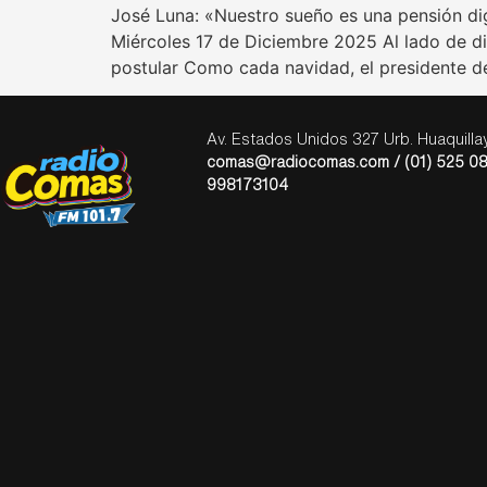
José Luna: «Nuestro sueño es una pensión di
Miércoles 17 de Diciembre 2025 Al lado de di
postular Como cada navidad, el presidente de
Av. Estados Unidos 327 Urb. Huaquill
comas@radiocomas.com / (01) 525 08
998173104