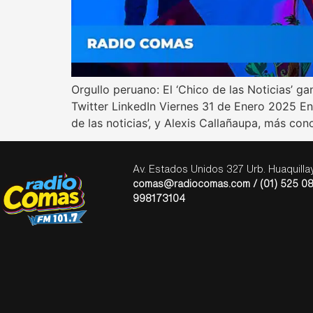
Orgullo peruano: El ‘Chico de las Noticias’ 
Twitter LinkedIn Viernes 31 de Enero 2025 En 
de las noticias’, y Alexis Callañaupa, más con
Av. Estados Unidos 327 Urb. Huaquill
comas@radiocomas.com / (01) 525 08
998173104