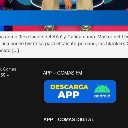
gana como ‘Revelación del Año’ y Cañita como ‘Master del 
una noche histórica para el talento peruano, los tiktokers
ocido […]
ay, Comas
APP – COMAS FM
59 –
APP – COMAS DIGITAL