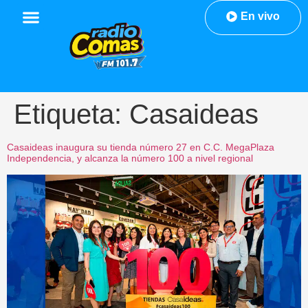
En vivo
Etiqueta:
Casaideas
Casaideas inaugura su tienda número 27 en C.C. MegaPlaza
Independencia, y alcanza la número 100 a nivel regional