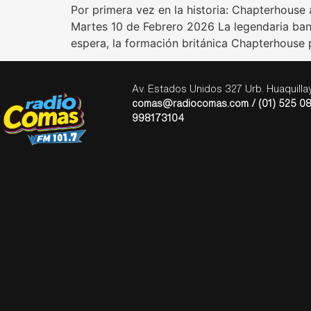
Por primera vez en la historia: Chapterhouse
Martes 10 de Febrero 2026 La legendaria banda
espera, la formación británica Chapterhouse p
Av. Estados Unidos 327 Urb. Huaquill
comas@radiocomas.com / (01) 525 08
998173104