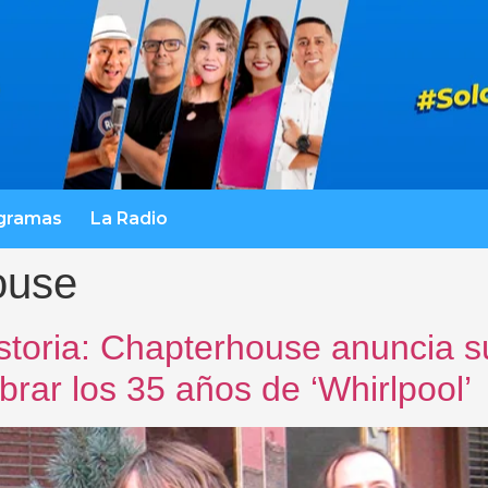
gramas
La Radio
ouse
istoria: Chapterhouse anuncia s
brar los 35 años de ‘Whirlpool’