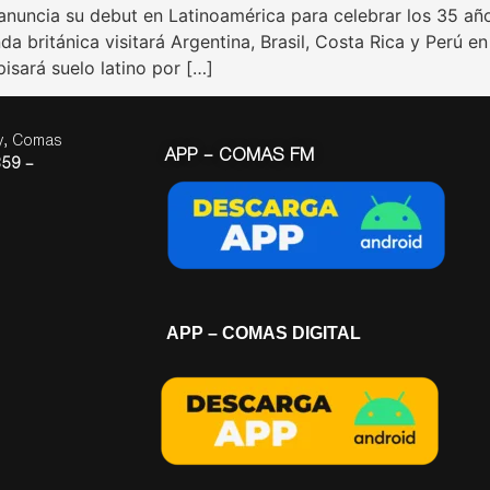
 anuncia su debut en Latinoamérica para celebrar los 35 añ
 británica visitará Argentina, Brasil, Costa Rica y Perú e
isará suelo latino por […]
ay, Comas
APP – COMAS FM
59 –
APP – COMAS DIGITAL