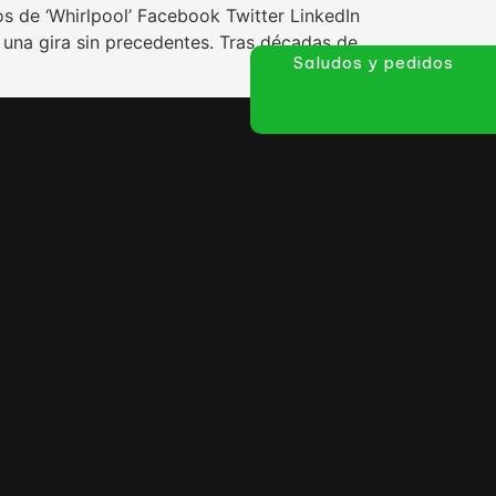
os de ‘Whirlpool’ Facebook Twitter LinkedIn
n una gira sin precedentes. Tras décadas de
Saludos y pedidos