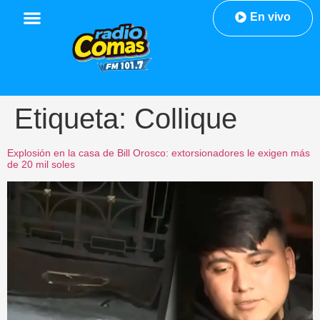
En vivo
Etiqueta:
Collique
Explosión en la casa de Bill Orosco: extorsionadores le exigen más
de 20 mil soles