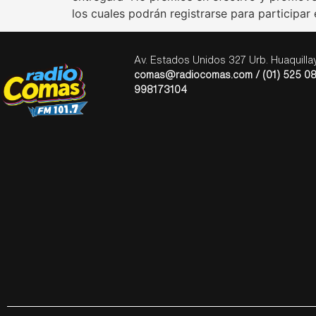
los cuales podrán registrarse para participar
Av. Estados Unidos 327 Urb. Huaquill
comas@radiocomas.com / (01) 525 08
998173104