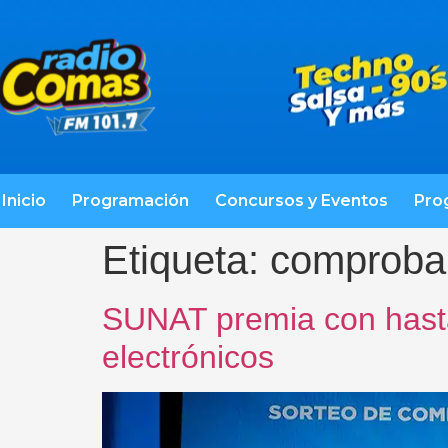
Inicio
Programación
Concursos y Eventos
Pro
Etiqueta:
comproban
SUNAT premia con hasta
electrónicos