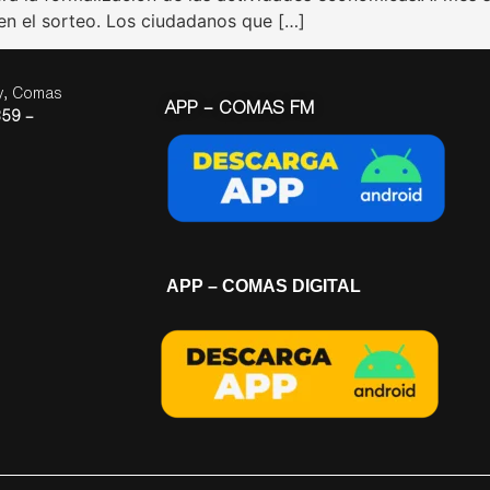
 en el sorteo. Los ciudadanos que […]
ay, Comas
APP – COMAS FM
59 –
APP – COMAS DIGITAL