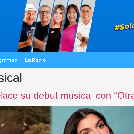
gramas
La Radio
ical
 su debut musical con “Otra