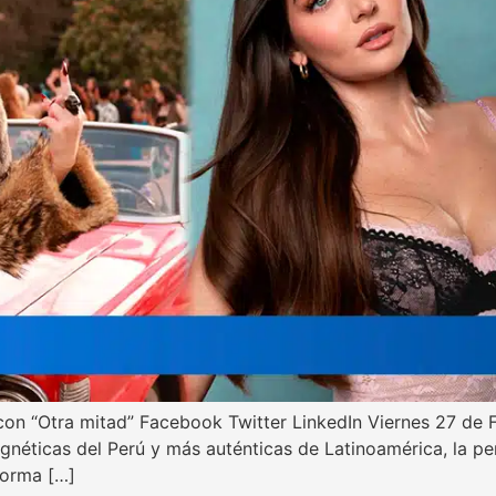
 “Otra mitad” Facebook Twitter LinkedIn Viernes 27 de 
gnéticas del Perú y más auténticas de Latinoamérica, la p
forma […]