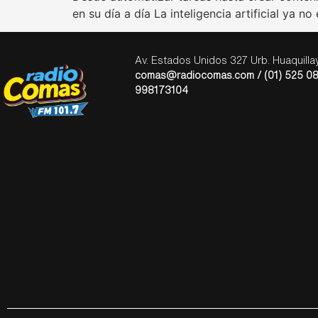
en su día a día La inteligencia artificial ya 
Av. Estados Unidos 327 Urb. Huaquill
comas@radiocomas.com / (01) 525 08
998173104