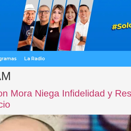
gramas
La Radio
AM
son Mora Niega Infidelidad y R
cio