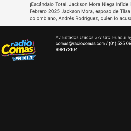
¡Escándalo Total! Jackson Mora Niega Infide
Febrero 2025 Jackson Mora, esposo de Tilsa 
colombiano, Andrés Rodríguez, quien lo acusa
Av. Estados Unidos 327 Urb. Huaquill
comas@radiocomas.com / (01) 525 08
998173104