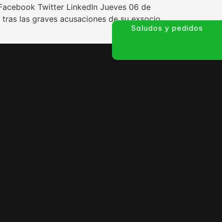
 Facebook Twitter LinkedIn Jueves 06 de
tras las graves acusaciones de su exsocio
Saludos y pedidos