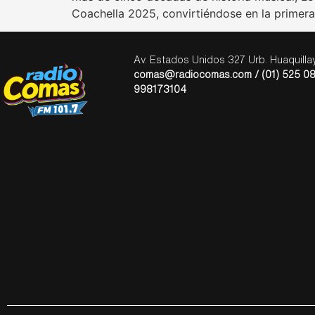
Coachella 2025, convirtiéndose en la primer
Av. Estados Unidos 327 Urb. Huaquill
comas@radiocomas.com / (01) 525 08
998173104