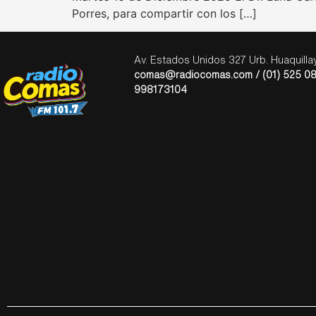
Porres, para compartir con los […]
Av. Estados Unidos 327 Urb. Huaquill
comas@radiocomas.com / (01) 525 08
998173104