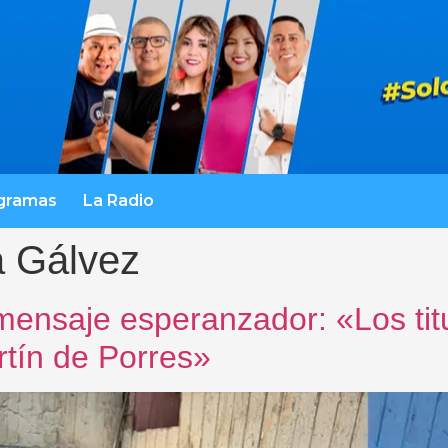
gramas
La Radio
a Gálvez
mensaje esperanzador: «Los tit
rtín de Porres»