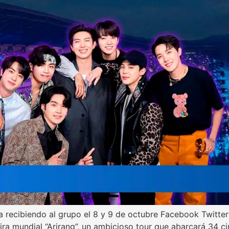
a recibiendo al grupo el 8 y 9 de octubre Facebook Twitt
gira mundial “Arirang”, un ambicioso tour que abarcará 34