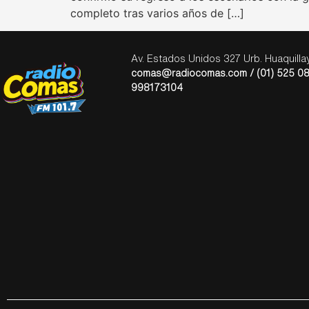
completo tras varios años de […]
Av. Estados Unidos 327 Urb. Huaquill
comas@radiocomas.com / (01) 525 08
998173104