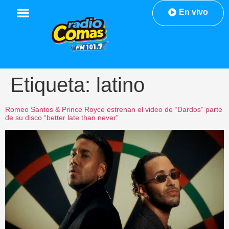
En vivo
Etiqueta:
latino
Romeo Santos & Prince Royce estrenan el video de “Dardos” parte
de su disco “better late than never”