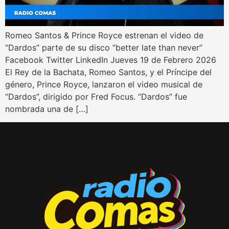
Romeo Santos & Prince Royce estrenan el video de
“Dardos” parte de su disco “better late than never”
Facebook Twitter LinkedIn Jueves 19 de Febrero 2026
El Rey de la Bachata, Romeo Santos, y el Príncipe del
género, Prince Royce, lanzaron el video musical de
“Dardos”, dirigido por Fred Focus. “Dardos” fue
nombrada una de […]