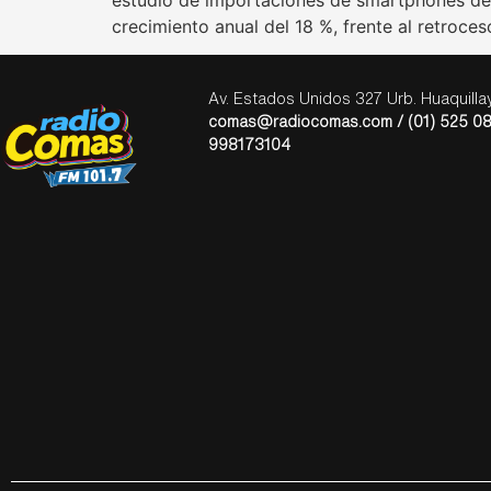
crecimiento anual del 18 %, frente al retroces
Av. Estados Unidos 327 Urb. Huaquill
comas@radiocomas.com / (01) 525 08
998173104