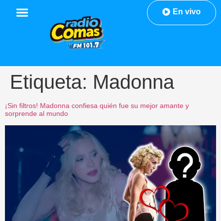
En vivo
Etiqueta:
Madonna
¡Sin filtros! Madonna confiesa quién fue su mejor amante y
sorprende al mundo