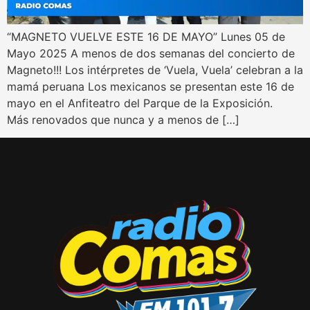
“MAGNETO VUELVE ESTE 16 DE MAYO” Lunes 05 de
Mayo 2025 A menos de dos semanas del concierto de
Magneto!!! Los intérpretes de ‘Vuela, Vuela’ celebran a la
mamá peruana Los mexicanos se presentan este 16 de
mayo en el Anfiteatro del Parque de la Exposición.
Más renovados que nunca y a menos de […]