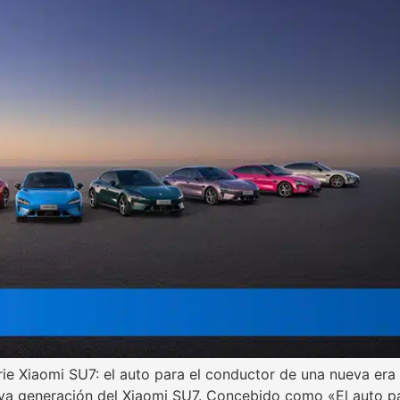
rie Xiaomi SU7: el auto para el conductor de una nueva era
va generación del Xiaomi SU7. Concebido como «El auto pa