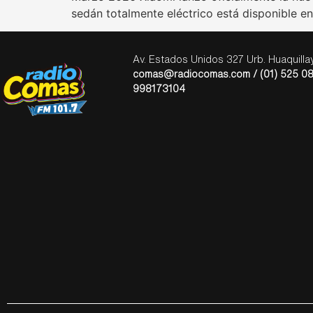
sedán totalmente eléctrico está disponible en
Av. Estados Unidos 327 Urb. Huaquill
comas@radiocomas.com / (01) 525 08
998173104