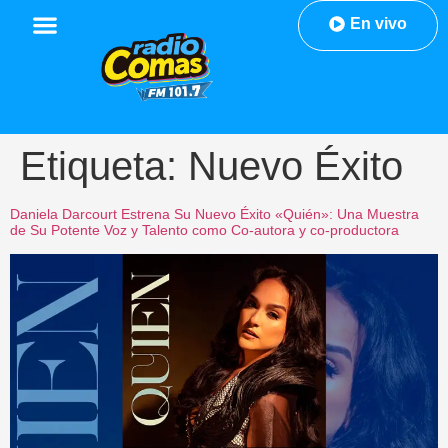
En vivo
Etiqueta:
Nuevo Éxito
Daniela Darcourt Estrena Su Nuevo Éxito «Quién»: Una Muestra
de Su Potente Voz y Talento como Co-autora y co-productora