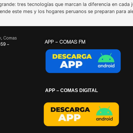
a grande: tres tecnologías que marcan la diferencia en cad
iende este mes y los hogares peruanos se preparan para ale
ay, Comas
APP – COMAS FM
59 –
APP – COMAS DIGITAL