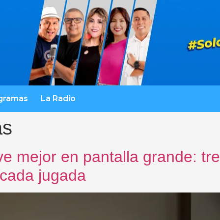
gramas
La Radio
as
vive mejor en pantalla grande: t
 cada jugada