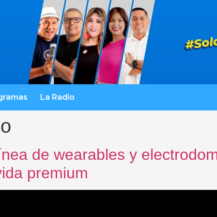
gramas
La Radio
co
ínea de wearables y electrodomé
 vida premium