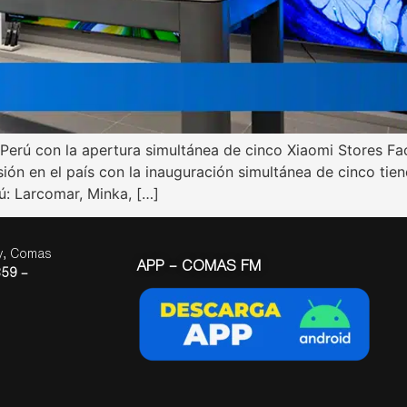
el Perú con la apertura simultánea de cinco Xiaomi Stores 
ión en el país con la inauguración simultánea de cinco tie
ú: Larcomar, Minka, […]
ay, Comas
APP – COMAS FM
59 –