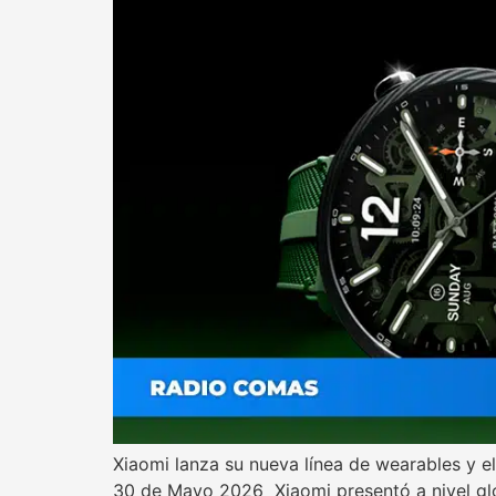
Xiaomi lanza su nueva línea de wearables y e
30 de Mayo 2026 Xiaomi presentó a nivel glo