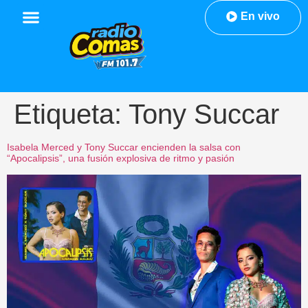
En vivo
Etiqueta:
Tony Succar
Isabela Merced y Tony Succar encienden la salsa con
“Apocalipsis”, una fusión explosiva de ritmo y pasión