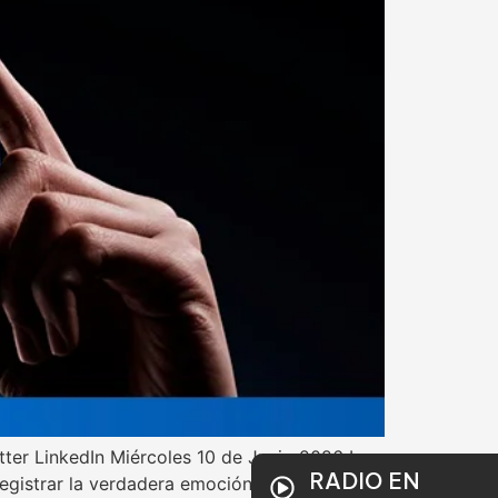
ter LinkedIn Miércoles 10 de Junio 2026 La
RADIO EN
egistrar la verdadera emoción del día a día