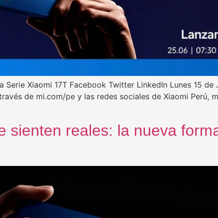
la Serie Xiaomi 17T Facebook Twitter LinkedIn Lunes 15 de 
 través de mi.com/pe y las redes sociales de Xiaomi Perú, 
e sienten reales: la nueva for