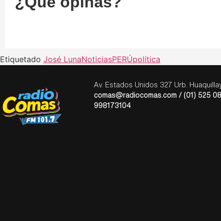
¿Qué opinas?
Etiquetado
José Luna
Noticias
PERÚ
política
Av. Estados Unidos 327 Urb. Huaquill
comas@radiocomas.com / (01) 525 08
998173104