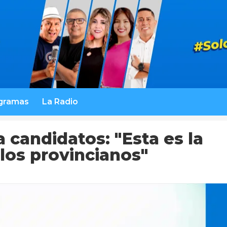
gramas
La Radio
 candidatos: "Esta es la
los provincianos"