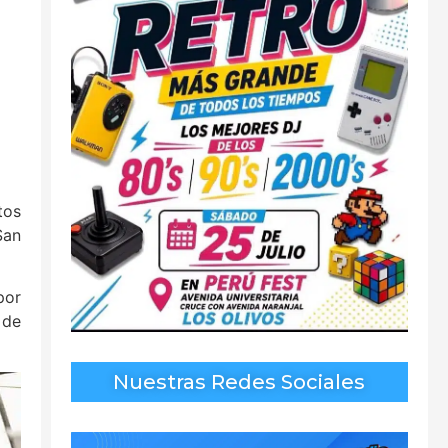
tos
San
por
 de
Nuestras Redes Sociales