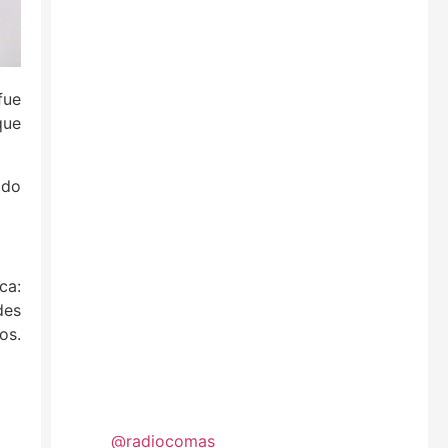
fue
que
ido
ca:
des
os.
@radiocomas