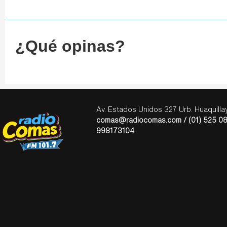
¿Qué opinas?
Av. Estados Unidos 327 Urb. Huaquill
comas@radiocomas.com / (01) 525 08
998173104