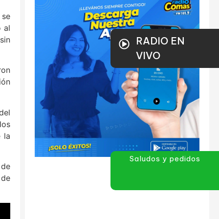
 se
 al
RADIO EN
sin
VIVO
ron
ión
del
los
 la
Saludos y pedidos
 de
 de