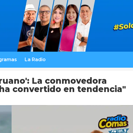
gramas
La Radio
peruano': La conmovedora
e ha convertido en tendencia"