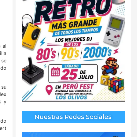
 al
lla
 se
ndo
 su
lex
s y
Nuestras Redes Sociales
ndo
ert