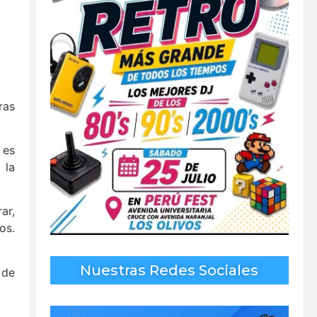
ras
 es
 la
ar,
os.
Nuestras Redes Sociales
 de