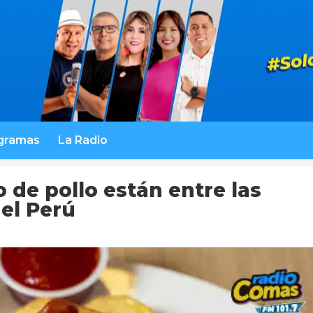
gramas
La Radio
o de pollo están entre las
el Perú