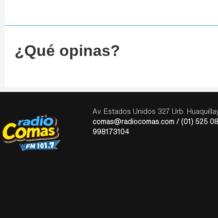
¿Qué opinas?
Av. Estados Unidos 327 Urb. Huaquill
comas@radiocomas.com / (01) 525 08
998173104