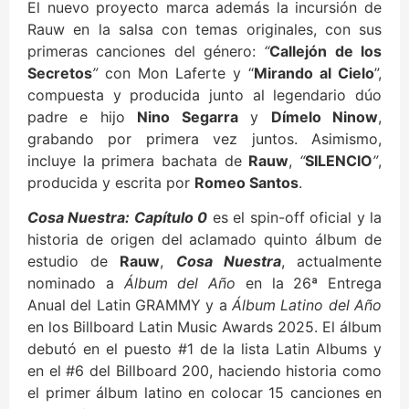
El nuevo proyecto marca además la incursión de
Rauw en la salsa con temas originales, con sus
primeras canciones del género:
“
Callejón de los
Secretos
”
con Mon Laferte y “
Mirando al Cielo
”,
compuesta y producida junto al legendario dúo
padre e hijo
Nino Segarra
y
Dímelo Ninow
,
grabando por primera vez juntos. Asimismo,
incluye la primera bachata de
Rauw
,
“
SILENCIO
”
,
producida y escrita por
Romeo Santos
.
Cosa Nuestra: Capítulo 0
es el spin-off oficial y la
historia de origen del aclamado quinto álbum de
estudio de
Rauw
,
Cosa Nuestra
, actualmente
nominado a
Álbum del Año
en la 26ª Entrega
Anual del Latin GRAMMY y a
Álbum Latino del Año
en los Billboard Latin Music Awards 2025. El álbum
debutó en el puesto #1 de la lista Latin Albums y
en el #6 del Billboard 200, haciendo historia como
el primer álbum latino en colocar 15 canciones en