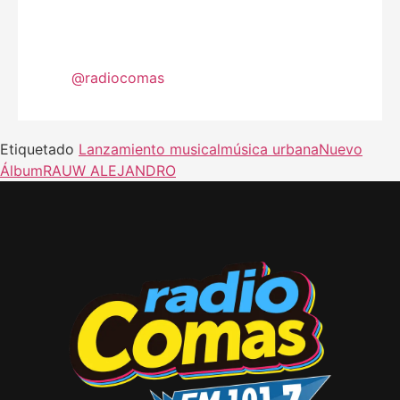
@radiocomas
Etiquetado
Lanzamiento musical
música urbana
Nuevo
Álbum
RAUW ALEJANDRO