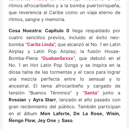
ritmos afrocaribeños y a la bomba puertorriqueña,
que reverencia al Caribe como un viaje eterno de
ritmos, sangre y memoria.
Cosa Nuestra: Capítulo 0
llega respaldado por
cuatro sencillos previos, incluido el éxito neo-
bomba “
Carita Linda
”, que alcanzó el No. 1 en Latin
Airplay y Latin Pop Airplay; la fusión House-
Bomba-Plena
“
GuabanSexxx
”
, que debutó en el
No. 1 en Hot Latin Pop Songs y se inspira en la
diosa taína de las tormentas y el caos para lograr
una mezcla perfecta entre lo sensual y lo
ancestral. El tema afrocaribeño y cargado de
tensión “Buenos Términos” y “
Santa
” junto a
Rvssian
y
Ayra Starr
, lanzado el año pasado con
gran recibimiento del público. También participan
en el álbum
Mon Laferte, De La Rose, Wisin,
Ñengo Flow, Jey One
y
Saso
.