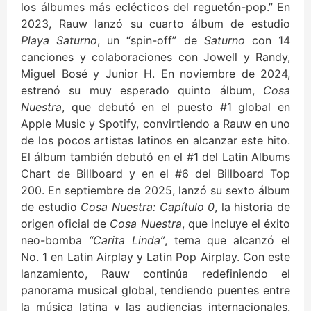
los álbumes más eclécticos del reguetón-pop.” En
2023, Rauw lanzó su cuarto álbum de estudio
Playa Saturno
, un “spin-off” de
Saturno
con 14
canciones y colaboraciones con Jowell y Randy,
Miguel Bosé y Junior H. En noviembre de 2024,
estrenó su muy esperado quinto álbum,
Cosa
Nuestra
, que debutó en el puesto #1 global en
Apple Music y Spotify, convirtiendo a Rauw en uno
de los pocos artistas latinos en alcanzar este hito.
El álbum también debutó en el #1 del Latin Albums
Chart de Billboard y en el #6 del Billboard Top
200. En septiembre de 2025, lanzó su sexto álbum
de estudio
Cosa Nuestra: Capítulo 0
, la historia de
origen oficial de
Cosa Nuestra
, que incluye el éxito
neo-bomba
“Carita Linda”
, tema que alcanzó el
No. 1 en Latin Airplay y Latin Pop Airplay. Con este
lanzamiento, Rauw continúa redefiniendo el
panorama musical global, tendiendo puentes entre
la música latina y las audiencias internacionales.