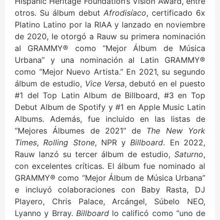
Hispanic Heritage Foundation’s Vision Award, entre
otros. Su álbum debut
Afrodisíaco
, certificado 6x
Platino Latino por la RIAA y lanzado en noviembre
de 2020, le otorgó a Rauw su primera nominación
al GRAMMY® como “Mejor Álbum de Música
Urbana” y una nominación al Latin GRAMMY®
como “Mejor Nuevo Artista.” En 2021, su segundo
álbum de estudio,
Vice Versa
, debutó en el puesto
#1 del Top Latin Album de Billboard, #3 en Top
Debut Album de Spotify y #1 en Apple Music Latin
Albums. Además, fue incluido en las listas de
“Mejores Álbumes de 2021” de
The New York
Times
,
Rolling Stone
, NPR y
Billboard
. En 2022,
Rauw lanzó su tercer álbum de estudio,
Saturno
,
con excelentes críticas. El álbum fue nominado al
GRAMMY® como “Mejor Álbum de Música Urbana”
e incluyó colaboraciones con Baby Rasta, DJ
Playero, Chris Palace, Arcángel, Súbelo NEO,
Lyanno y Brray.
Billboard
lo calificó como “uno de