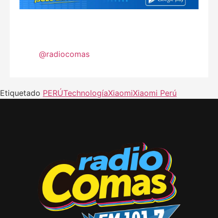
@radiocomas
Etiquetado
PERÚ
Technología
Xiaomi
Xiaomi Perú