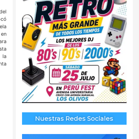
del
ocó
ela
 en
ara
sta
 la
nta
Nuestras Redes Sociales