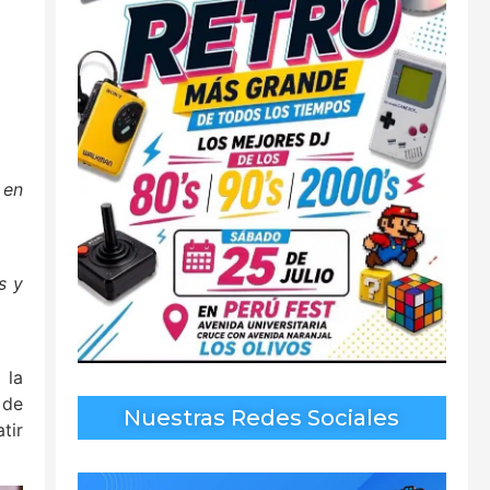
 en
s y
 la
 de
Nuestras Redes Sociales
tir