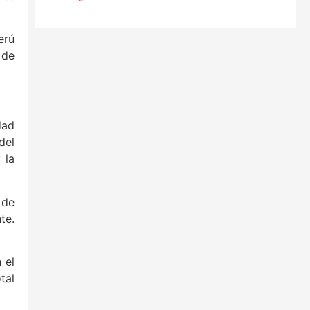
erú
 de
dad
del
 la
 de
te.
 el
tal