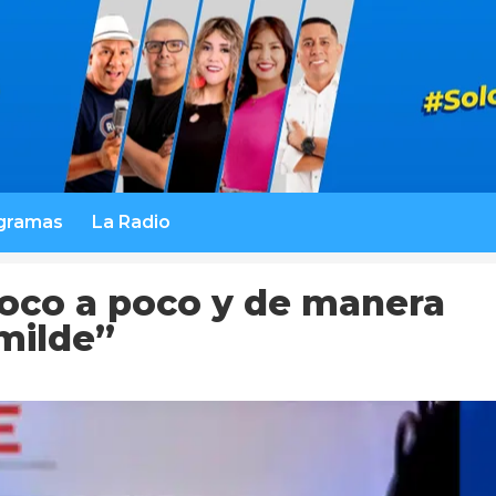
gramas
La Radio
oco a poco y de manera
milde”