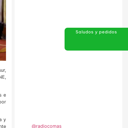
Saludos y pedidos
ur,
NE,
s e
por
a y
@radiocomas
nte