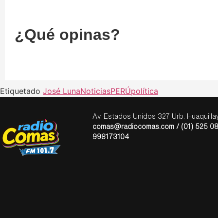
¿Qué opinas?
Etiquetado
José Luna
Noticias
PERÚ
política
Av. Estados Unidos 327 Urb. Huaquill
comas@radiocomas.com / (01) 525 08
998173104