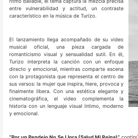
ritmo bailable, el tema captura la mezcla precisa
entre vulnerabilidad y actitud, un contraste
característico en la música de Turizo.
El lanzamiento llega acompañado de su video
musical oficial, una pieza cargada de
romanticismo visual y sensualidad sutil. En él,
Turizo interpreta la canción con un enfoque
directo y emocional, mientras comparte escena
con la protagonista que representa el centro de
sus versos: la mujer que inspira, hiere, provoca y
finalmente libera. Con una estética elegante y
cinematográfica, el video complementa la
historia con un lenguaje visual íntimo, moderno
y emocional.
“Por un Pendejo No Se Llora (Salud Mi Reina)”
continú