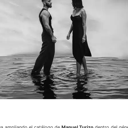
a ampliando el catálogo de
Manuel Turizo
dentro del gén