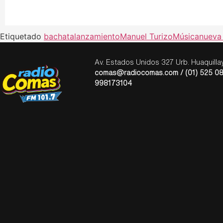
Etiquetado
bachata
lanzamiento
Manuel Turizo
Música
nueva
Av. Estados Unidos 327 Urb. Huaquill
comas@radiocomas.com / (01) 525 08
998173104