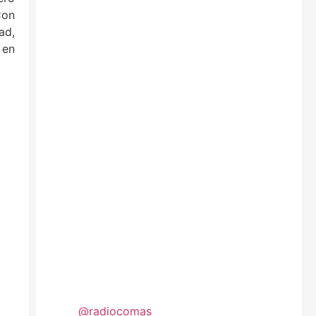
Con
ad,
 en
@radiocomas