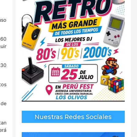
uso
 60
uir
 30
tos
 de
Nuestras Redes Sociales
tan
erá