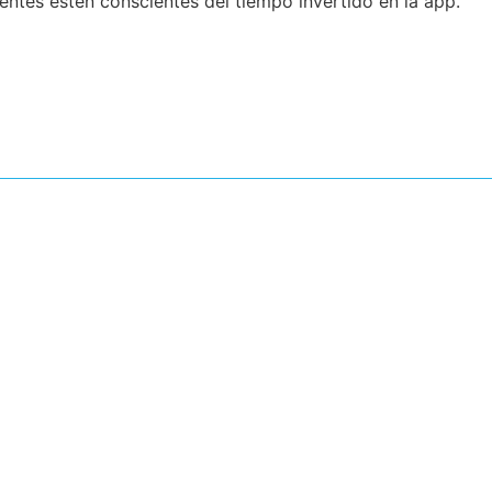
ntes estén conscientes del tiempo invertido en la app.