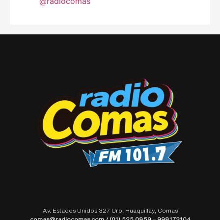
@radiocomas
Av. Estados Unidos 327 Urb. Huaquillay, Comas
comas@radiocomas.com / (01) 525 0859 – 998173104