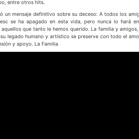
 entre otros hits.
dió un mensaje definitivo sobre su deceso: A todos los ami
sc se ha apagado en esta vida, pero nunca lo hará en
aquellos que tanto le hemos querido. La familia y amigos,
 su legado humano y artístico se preserve con todo el amo
sión y apoyo. La Familia.