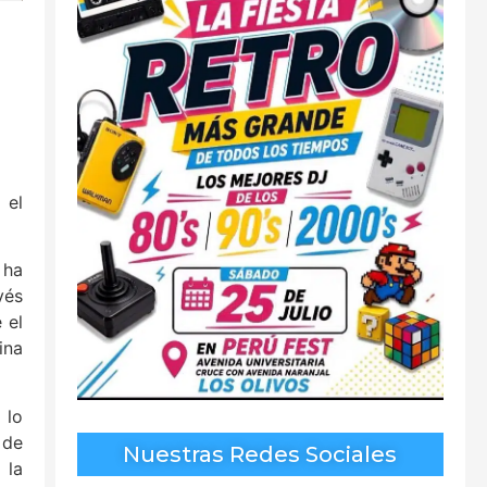
 el
 ha
vés
 el
ina
 lo
 de
Nuestras Redes Sociales
 la