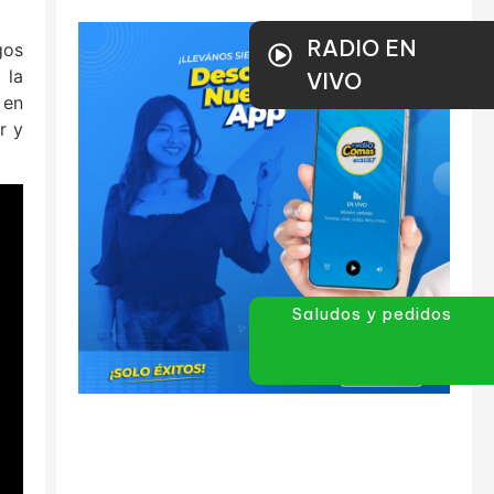
RADIO EN
gos
 la
VIVO
 en
r y
Saludos y pedidos