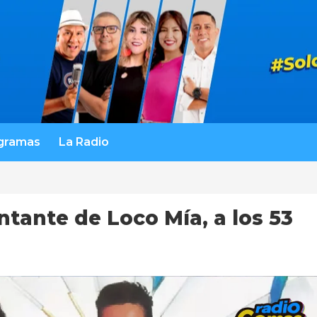
gramas
La Radio
tante de Loco Mía, a los 53