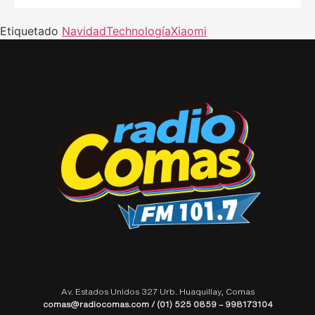
Etiquetado
Navidad
Technología
Xiaomi
Av. Estados Unidos 327 Urb. Huaquillay, Comas
comas@radiocomas.com / (01) 525 0859 – 998173104