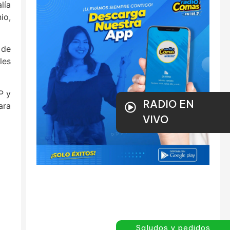
lía
io,
 de
les
P y
RADIO EN
ara
VIVO
Saludos y pedidos