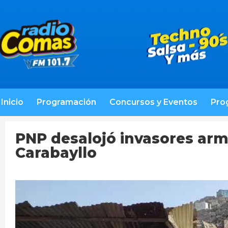
Inicio
Programación
Concursos y Eventos
Pro
PNP desalojó invasores arm
Carabayllo