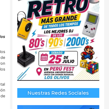
dos
los
 de
ron
los
tal
ión
Nuestras Redes Sociales
 de