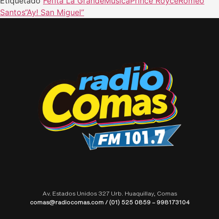
Etiquetado
Fefita La Grande
Música
Prince Royce
Romeo
Santos
“Ay! San Miguel”
Av. Estados Unidos 327 Urb. Huaquillay, Comas
comas@radiocomas.com / (01) 525 0859 – 998173104